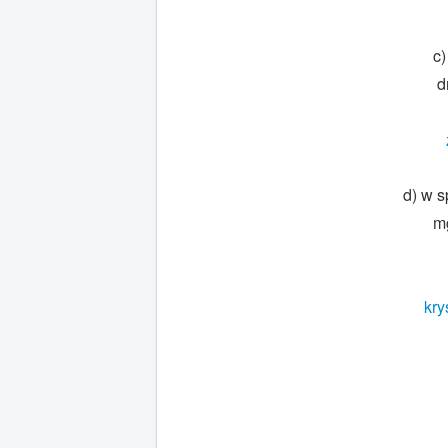
c)
d
d) w 
m
kry