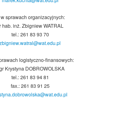
marek.kuchta@wat.edu.pl
 w sprawach organizacyjnych:
r hab. inż. Zbigniew WATRAL
tel.: 261 83 93 70
zbigniew.watral@wat.edu.pl
sprawach logistyczno-finansowych:
gr Krystyna DOBROWOLSKA
tel.: 261 83 94 81
fax.: 261 83 91 25
styna.dobrowolska@wat.edu.pl