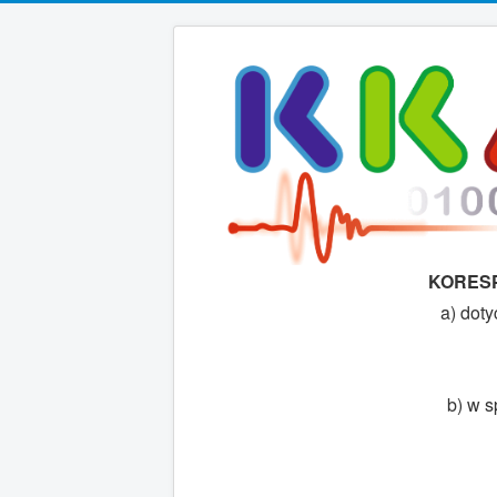
KORESP
a) doty
b) w 